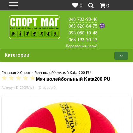
0
0
048 702-98-46
063 820-64-75
095 080-10-48
068 192-20-12
Перезвонить вам?
Категории
Главная
>
Спорт
>
Мяч волейбольный Kata 200 PU
Мяч волейбольный Kata200 PU
Артикул: KT200PUWB
Отзывов: 0