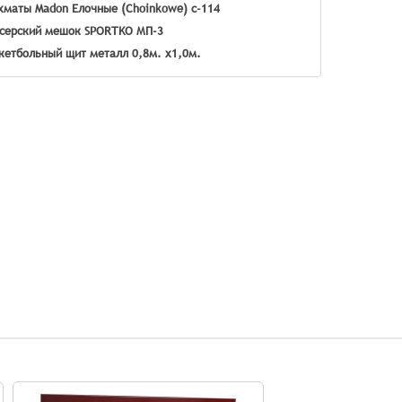
маты Madon Елочные (Choinkowe) с-114
серский мешок SPORTKO МП-3
кетбольный щит металл 0,8м. х1,0м.