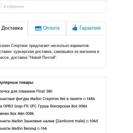
♡
В избранное
Доставка
Оплата
Гарантия
газин Спортмаг предлагает несколько вариантов
ставки: курьерская доставка, самовывоз из магазина в
ессе, доставка "Новой Почтой".
пулярные товары
очка для плавания Final 380
матные фигуры Madon Стаунтон №6 в пакете c-168A
а OPRO Snap-Fit UFC
Груша боксерская Вох 0084
екен Вох Men 0086
маты Madon Замковые малые (Zamkowe male) c-106d
маты Madon Бескид c-166