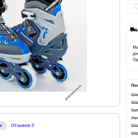
Ма
до
Од
По
Шап
Шах
Кап
Ман
Шах
е
Отзывов: 0
Шах