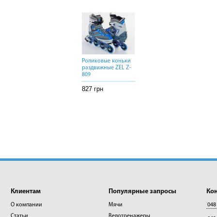
Роликовые коньки
Роликовые коньки
Роликовые коньки
раздвижные ZEL Z-
раздвижные ZEL Z-
раздвижные ZEL Z-
809
809
809
827 грн
827 грн
827 грн
Клиентам
Популярные запросы
Ко
О компании
Мячи
048
Статьи
Велотренажеры