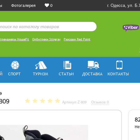
ы
Фотогалерея
0
г. Одесса, ул. Б
тренажеры HouseFit
Орбитреки Stingray
Рюкзаки Red Point
Й
СПОРТ
ТУРИЗМ
СТАТЬИ
ДОСТАВКА
КОНТАКТЫ
9
809
Артикул: Z-809
Отзывов: 0
8
Не