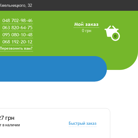
.Хмельницкого, 32
048 702-98-46
Мой заказ
063 820-64-75
0 грн
095 080-10-48
0
068 192-20-12
Перезвонить вам?
27 грн
Быстрый заказ
т в наличии